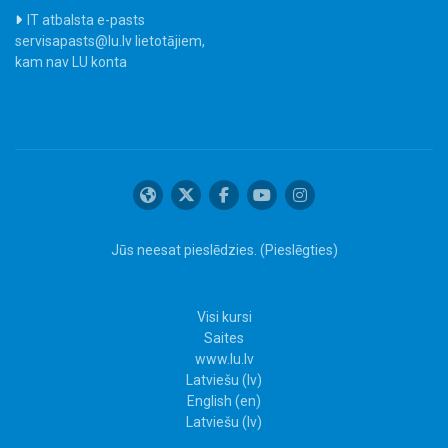
IT atbalsta e-pasts
servisapasts@lu.lv lietotājiem,
kam nav LU konta
Jūs neesat pieslēdzies. (
Pieslēgties
)
Visi kursi
Saites
www.lu.lv
Latviešu ‎(lv)‎
English ‎(en)‎
Latviešu ‎(lv)‎