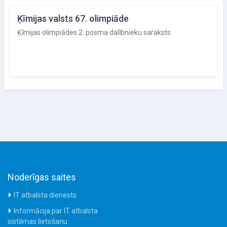
Ķīmijas valsts 67. olimpiāde
Ķīmijas olimpiādes 2. posma dalībnieku saraksts
Noderīgas saites
IT atbalsta dienests
Informācija par IT atbalsta
sistēmas lietošanu