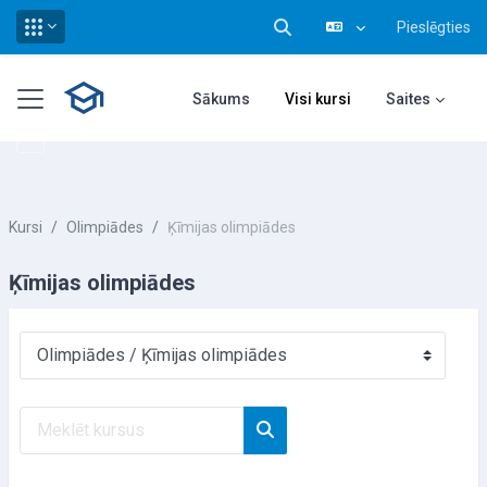
Pieslēgties
Pārslēgt meklēšanas ieva
Atvērt galveno saturu
Sānu panelis
Sākums
Visi kursi
Saites
Kursi
Olimpiādes
Ķīmijas olimpiādes
Ķīmijas olimpiādes
Kursu kategorijas
Meklēt kursus
Meklēt kursus