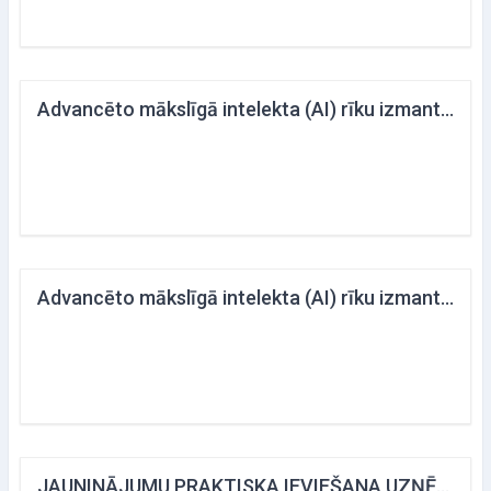
Advancēto mākslīgā intelekta (AI) rīku izmantošana izglītības procesā
Advancēto mākslīgā intelekta (AI) rīku izmantošana ikdienas darbam un biznesam_ARHĪVS
JAUNINĀJUMU PRAKTISKA IEVIEŠANA UZŅĒMUMU IZAUGSMEI DIGITĀLĀ VIDĒ