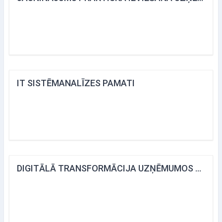
IT SISTĒMANALĪZES PAMATI
DIGITĀLĀ TRANSFORMĀCIJA UZŅĒMUMOS UN VALSTS PĀRVALDĒ