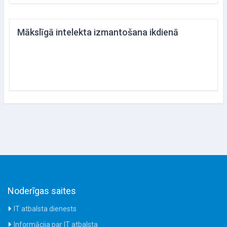
Mākslīgā intelekta izmantošana ikdienā
Noderīgas saites
IT atbalsta dienests
Informācija par IT atbalsta