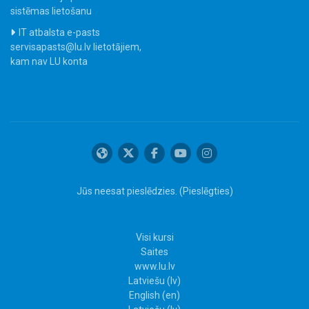
sistēmas lietošanu
IT atbalsta e-pasts
servisapasts@lu.lv lietotājiem,
kam nav LU konta
Jūs neesat pieslēdzies. (
Pieslēgties
)
Visi kursi
Saites
www.lu.lv
Latviešu ‎(lv)‎
English ‎(en)‎