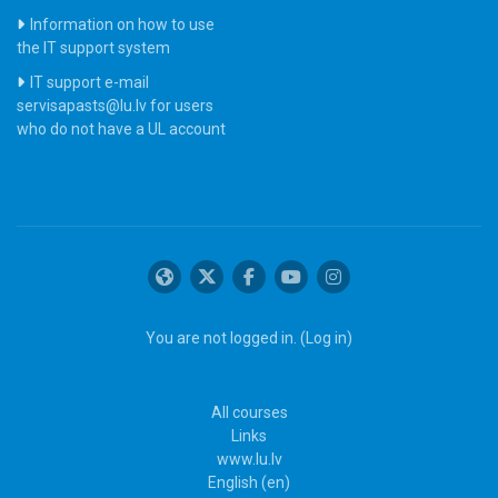
Information on how to use
the IT support system
IT support e-mail
servisapasts@lu.lv for users
who do not have a UL account
You are not logged in. (
Log in
)
All courses
Links
www.lu.lv
English ‎(en)‎