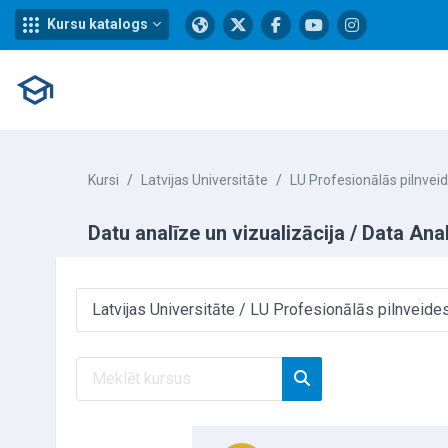
Kursu katalogs
Atvērt galveno saturu
Kursi
Latvijas Universitāte
LU Profesionālās pilnvei
Datu analīze un vizualizācija / Data Ana
Kursu kategorijas
Meklēt kursus
Meklēt kursus