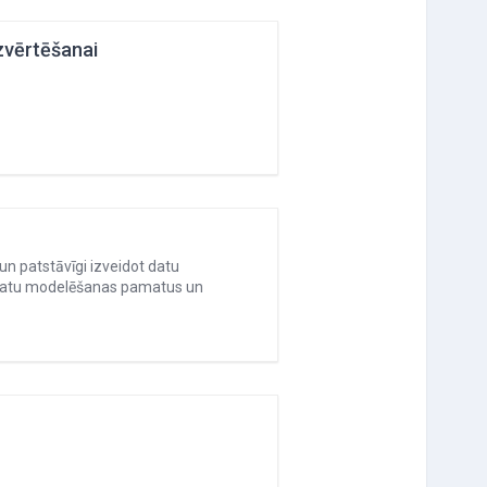
izvērtēšanai
n patstāvīgi izveidot datu
, datu modelēšanas pamatus un