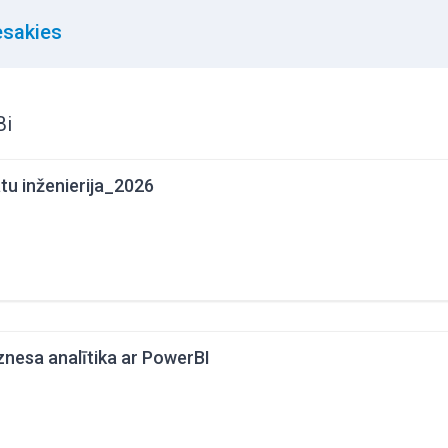
esakies
Bi
tu inženierija_2026
znesa analītika ar PowerBI