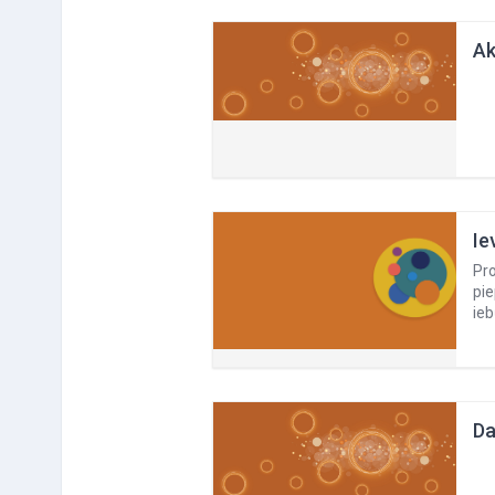
Ak
Ie
Pro
pie
ie
Da