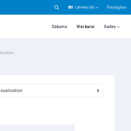
Pieslēgties
Latviešu ‎(lv)‎
Pārslēgt meklēšanas ievadi
Sākums
Visi kursi
Saites
lisation