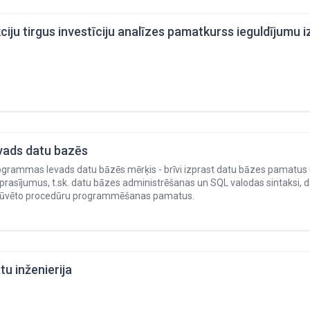
ciju tirgus investīciju analīzes pamatkurss ieguldījumu 
vads datu bazēs
grammas Ievads datu bāzēs mērķis - brīvi izprast datu bāzes pamatus u
prasījumus, t.sk. datu bāzes administrēšanas un SQL valodas sintaksi
būvēto procedūru programmēšanas pamatus.
tu inženierija