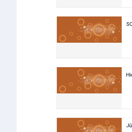
SQ
Hi
Jū