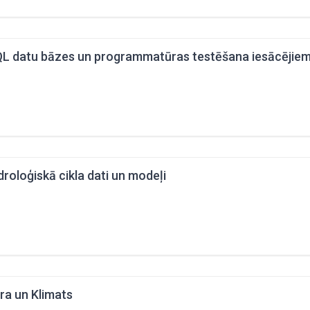
L datu bāzes un programmatūras testēšana iesācējie
droloģiskā cikla dati un modeļi
ra un Klimats