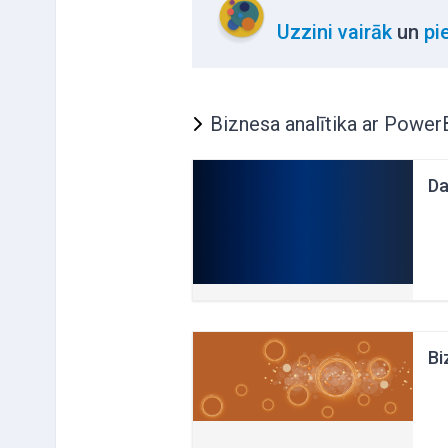
Uzzini vairāk
un
pi
Biznesa analītika ar Power
Da
Bi