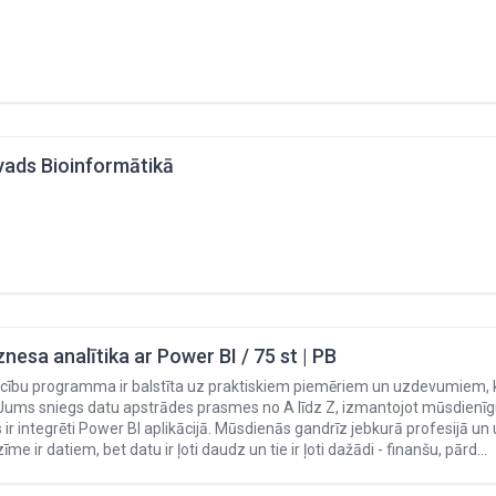
vads Bioinformātikā
znesa analītika ar Power BI / 75 st | PB
ību programma ir balstīta uz praktiskiem piemēriem un uzdevumiem, kas
Jums sniegs datu apstrādes prasmes no A līdz Z, izmantojot mūsdienīgu
 ir integrēti Power BI aplikācijā. Mūsdienās gandrīz jebkurā profesijā 
īme ir datiem, bet datu ir ļoti daudz un tie ir ļoti dažādi - finanšu, pārd…