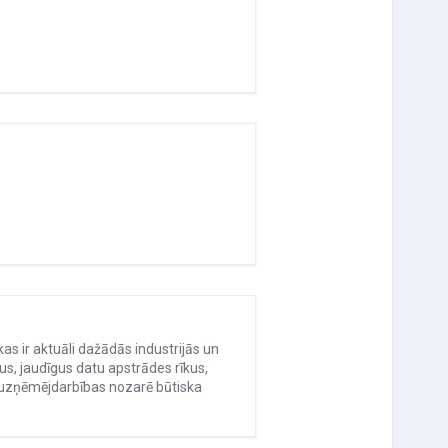
 ir aktuāli dažādās industrijās un
s, jaudīgus datu apstrādes rīkus,
un uzņēmējdarbības nozarē būtiska