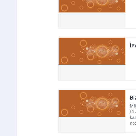
Ie
Bi
Māc
tā 
kas
noz