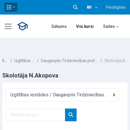
Pieslēgties
Pārslēgt meklēšanas ieva
Atvērt galveno saturu
Sānu panelis
Sākums
Visi kursi
Saites
Kursi
Izglītības iestādes
Daugavpils Tirdzniecības profesionālā vidusskola
Skolotāja N.Akopova
Skolotāja N.Akopova
Kursu kategorijas
Meklēt kursus
Meklēt kursus