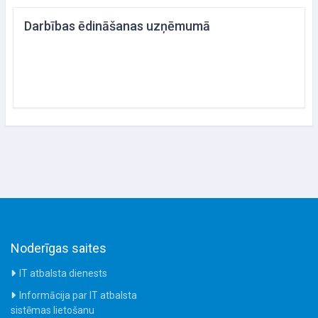
Darbības ēdināšanas uzņēmumā
Noderīgas saites
IT atbalsta dienests
Informācija par IT atbalsta
sistēmas lietošanu