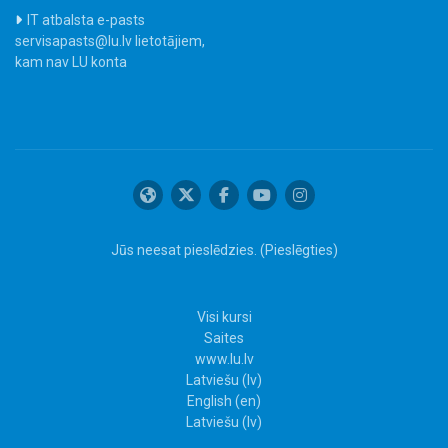
IT atbalsta e-pasts
servisapasts@lu.lv lietotājiem,
kam nav LU konta
Jūs neesat pieslēdzies. (
Pieslēgties
)
Visi kursi
Saites
www.lu.lv
Latviešu ‎(lv)‎
English ‎(en)‎
Latviešu ‎(lv)‎