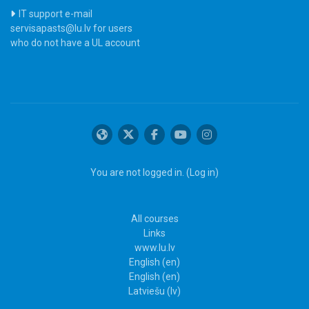
IT support e-mail
servisapasts@lu.lv for users
who do not have a UL account
You are not logged in. (
Log in
)
All courses
Links
www.lu.lv
English ‎(en)‎
English ‎(en)‎
Latviešu ‎(lv)‎