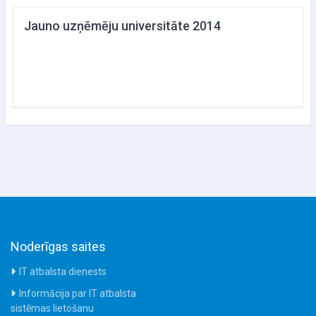
Jauno uzņēmēju universitāte 2014
Noderīgas saites
IT atbalsta dienests
Informācija par IT atbalsta
sistēmas lietošanu