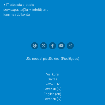
IT atbalsta e-pasts
servisapasts@lu.lv lietotājiem,
kam nav LU konta
Jūs neesat pieslēdzies. (
Pieslēgties
)
Visi kursi
Saites
www.lu.lv
Latviešu ‎(lv)‎
English ‎(en)‎
Latviešu ‎(lv)‎