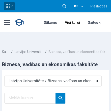
Pieslēgties
Pārslēgt meklēšanas ieva
Atvērt galveno saturu
Sānu panelis
Sākums
Visi kursi
Saites
Kursi
Latvijas Universitāte
Biznesa, vadības un ekonomikas fakultāte
Biznesa, vadības un ekonomikas fakultāte
Kursu kategorijas
Meklēt kursus
Meklēt kursus