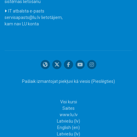
sistēmas lietošanu
IT atbalsta e-pasts
servisapasts@lu.lv lietotājiem,
kam nav LU konta
Pašlaik izmantojat piekļuvi kā viesis (
Pieslēgties
)
Visi kursi
Saites
www.lu.lv
Latviešu ‎(lv)‎
English ‎(en)‎
Latviešu ‎(lv)‎