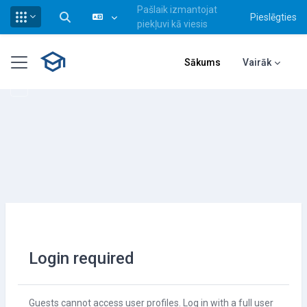
Pašlaik izmantojat
Pieslēgties
Pārslēgt meklēšanas ievadi
piekļuvi kā viesis
Atvērt galveno saturu
Sānu panelis
Sākums
Vairāk
Login required
Guests cannot access user profiles. Log in with a full user