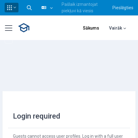
Pašlaik izmantojat
Pieslēgties
Pārslēgt meklēšanas ievadi
piekļuvi kā viesis
Atvērt galveno saturu
Sānu panelis
Sākums
Vairāk
Login required
Guests cannot access user profiles. Log in with a full user