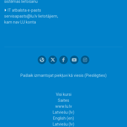
sistēmas lietošanu
IT atbalsta e-pasts
servisapasts@lu.lv lietotājiem,
kam nav LU konta
Pašlaik izmantojat piekļuvi kā viesis (
Pieslēgties
)
Visi kursi
Saites
www.lu.lv
Latviešu ‎(lv)‎
English ‎(en)‎
Latviešu ‎(lv)‎