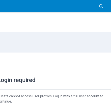
Pārslē
Login required
uests cannot access user profiles. Log in with a full user account to
ontinue.