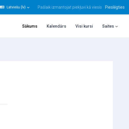
Pašlaik izmantojat piekļuvi kā viesis
Pieslēgties
Latviešu ‎(lv)‎
gt meklēšanas ievadi
Sākums
Kalendārs
Visi kursi
Saites