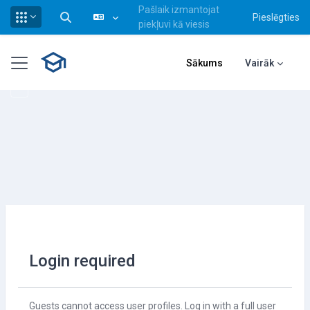
Pašlaik izmantojat
Pieslēgties
Pārslēgt meklēšanas ievadi
piekļuvi kā viesis
Atvērt galveno saturu
Sānu panelis
Sākums
Vairāk
Login required
Guests cannot access user profiles. Log in with a full user