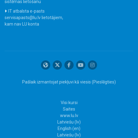
sistēmas lietošanu
IT atbalsta e-pasts
servisapasts@lu.lv lietotājiem,
kam nav LU konta
Pašlaik izmantojat piekļuvi kā viesis (
Pieslēgties
)
Visi kursi
Saites
www.lu.lv
Latviešu ‎(lv)‎
English ‎(en)‎
Latviešu ‎(lv)‎