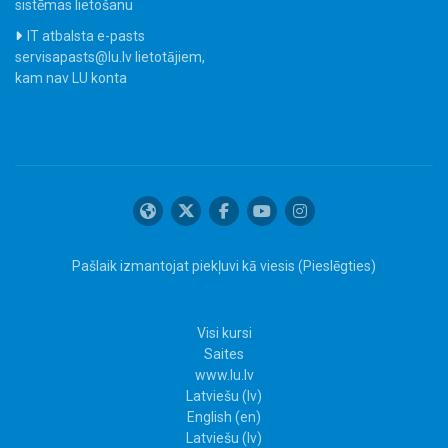
sistēmas lietošanu
IT atbalsta e-pasts
servisapasts@lu.lv lietotājiem,
kam nav LU konta
Pašlaik izmantojat piekļuvi kā viesis (
Pieslēgties
)
Visi kursi
Saites
www.lu.lv
Latviešu ‎(lv)‎
English ‎(en)‎
Latviešu ‎(lv)‎