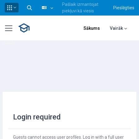
Pašlaik izmantojat
Pieslēgties
Pārslēgt meklēšanas ievadi
piekļuvi kā viesis
Atvērt galveno saturu
Sānu panelis
Sākums
Vairāk
Login required
Guests cannot access user profiles. Log in with a full user