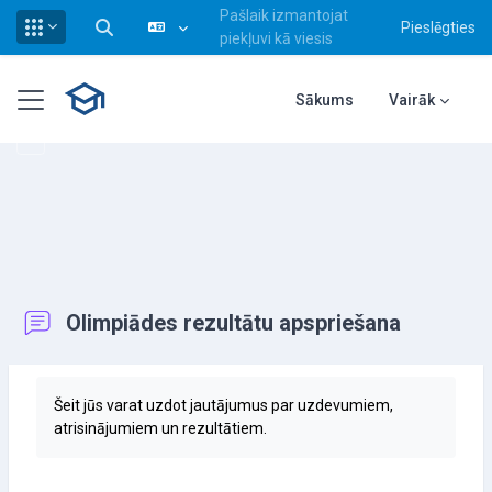
Pašlaik izmantojat
Pieslēgties
Pārslēgt meklēšanas ievadi
piekļuvi kā viesis
Atvērt galveno saturu
Sānu panelis
Sākums
Vairāk
Olimpiādes rezultātu apspriešana
Izpildes nosacījumi
Šeit jūs varat uzdot jautājumus par uzdevumiem,
atrisinājumiem un rezultātiem.