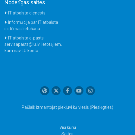
Noderīgas saites
IT atbalsta dienests
Informācija par IT atbalsta
sistēmas lietošanu
IT atbalsta e-pasts
servisapasts@lu.lv lietotājiem,
kam nav LU konta
Pašlaik izmantojat piekļuvi kā viesis (
Pieslēgties
)
Visi kursi
Saites