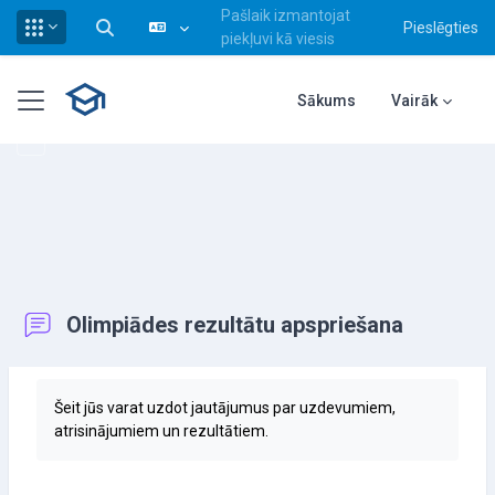
Pašlaik izmantojat
Pieslēgties
Pārslēgt meklēšanas ievadi
piekļuvi kā viesis
Atvērt galveno saturu
Sānu panelis
Sākums
Vairāk
Olimpiādes rezultātu apspriešana
Izpildes nosacījumi
Šeit jūs varat uzdot jautājumus par uzdevumiem,
atrisinājumiem un rezultātiem.