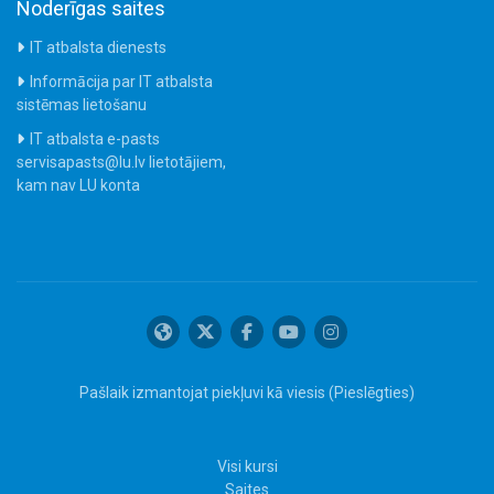
Noderīgas saites
IT atbalsta dienests
Informācija par IT atbalsta
sistēmas lietošanu
IT atbalsta e-pasts
servisapasts@lu.lv lietotājiem,
kam nav LU konta
Pašlaik izmantojat piekļuvi kā viesis (
Pieslēgties
)
Visi kursi
Saites