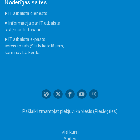
Noderīgas saites
IT atbalsta dienests
Informācija par IT atbalsta
sistēmas lietošanu
IT atbalsta e-pasts
servisapasts@lu.lv lietotājiem,
kam nav LU konta
Pašlaik izmantojat piekļuvi kā viesis (
Pieslēgties
)
Visi kursi
Saites