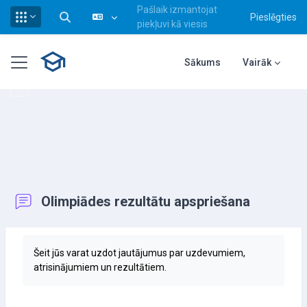
Pašlaik izmantojat
Pieslēgties
Pārslēgt meklēšanas ievadi
piekļuvi kā viesis
Atvērt galveno saturu
Sānu panelis
Sākums
Vairāk
Olimpiādes rezultātu apspriešana
Izpildes nosacījumi
Šeit jūs varat uzdot jautājumus par uzdevumiem,
atrisinājumiem un rezultātiem.