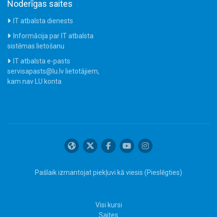
Noderīgas saites
IT atbalsta dienests
Informācija par IT atbalsta
sistēmas lietošanu
IT atbalsta e-pasts
servisapasts@lu.lv lietotājiem,
kam nav LU konta
Pašlaik izmantojat piekļuvi kā viesis (
Pieslēgties
)
Visi kursi
Saites