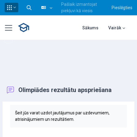
Pašlaik izmantojat
Pieslēgties
Pārslēgt meklēšanas ievadi
piekļuvi kā viesis
Atvērt galveno saturu
Sānu panelis
Sākums
Vairāk
Olimpiādes rezultātu apspriešana
Izpildes nosacījumi
Šeit jūs varat uzdot jautājumus par uzdevumiem,
atrisinājumiem un rezultātiem.