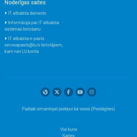
Noderīgas saites
IT atbalsta dienests
Informācija par IT atbalsta
sistēmas lietošanu
IT atbalsta e-pasts
servisapasts@lu.lv lietotājiem,
kam nav LU konta
Pašlaik izmantojat piekļuvi kā viesis (
Pieslēgties
)
Visi kursi
Saites