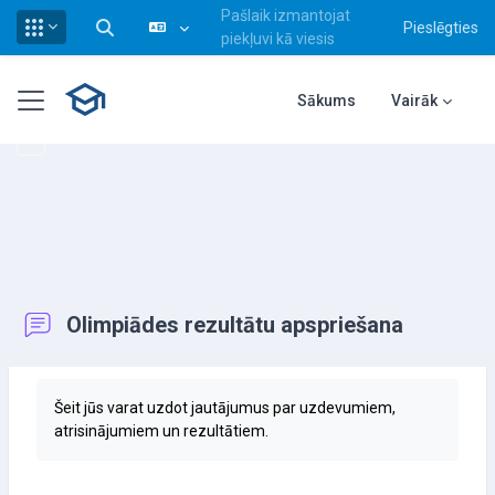
Pašlaik izmantojat
Pieslēgties
Pārslēgt meklēšanas ievadi
piekļuvi kā viesis
Atvērt galveno saturu
Sānu panelis
Sākums
Vairāk
Olimpiādes rezultātu apspriešana
Izpildes nosacījumi
Šeit jūs varat uzdot jautājumus par uzdevumiem,
atrisinājumiem un rezultātiem.