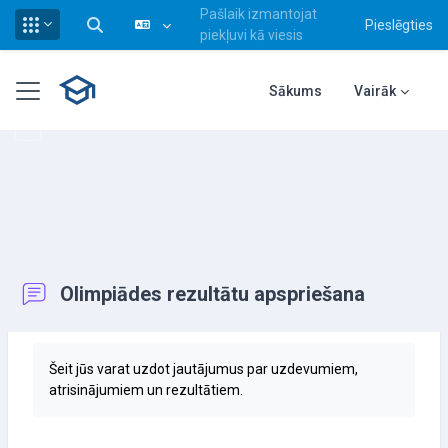
Pašlaik izmantojat
Pieslēgties
Pārslēgt meklēšanas ievadi
piekļuvi kā viesis
Atvērt galveno saturu
Sānu panelis
Sākums
Vairāk
Olimpiādes rezultātu apspriešana
Izpildes nosacījumi
Šeit jūs varat uzdot jautājumus par uzdevumiem,
atrisinājumiem un rezultātiem.