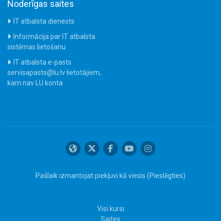
Noderīgas saites
IT atbalsta dienests
Informācija par IT atbalsta
sistēmas lietošanu
IT atbalsta e-pasts
servisapasts@lu.lv lietotājiem,
kam nav LU konta
Pašlaik izmantojat piekļuvi kā viesis (
Pieslēgties
)
Visi kursi
Saites