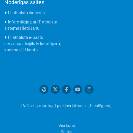
Noderīgas saites
IT atbalsta dienests
Informācija par IT atbalsta
sistēmas lietošanu
IT atbalsta e-pasts
servisapasts@lu.lv lietotājiem,
kam nav LU konta
Pašlaik izmantojat piekļuvi kā viesis (
Pieslēgties
)
Visi kursi
Saites