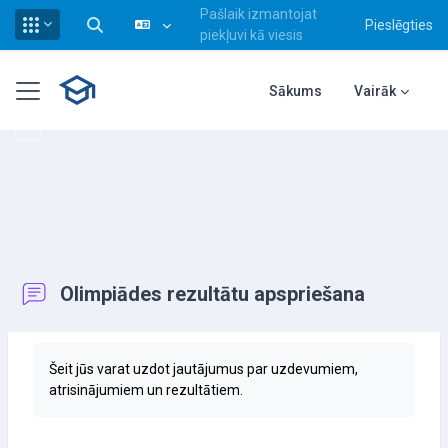
Pašlaik izmantojat
Pieslēgties
Pārslēgt meklēšanas ievadi
piekļuvi kā viesis
Atvērt galveno saturu
Sānu panelis
Sākums
Vairāk
Olimpiādes rezultātu apspriešana
Izpildes nosacījumi
Šeit jūs varat uzdot jautājumus par uzdevumiem,
atrisinājumiem un rezultātiem.