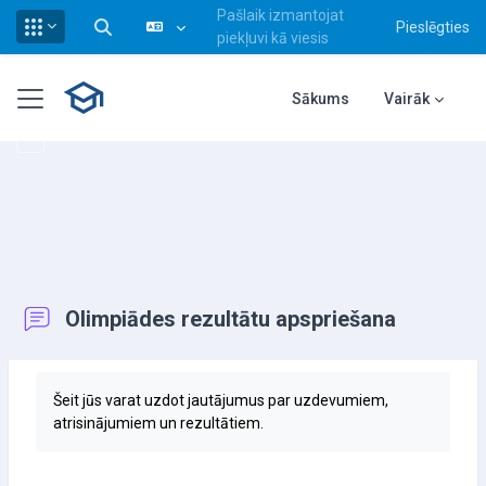
Pašlaik izmantojat
Pieslēgties
Pārslēgt meklēšanas ievadi
piekļuvi kā viesis
Atvērt galveno saturu
Sānu panelis
Sākums
Vairāk
Olimpiādes rezultātu apspriešana
Izpildes nosacījumi
Šeit jūs varat uzdot jautājumus par uzdevumiem,
atrisinājumiem un rezultātiem.