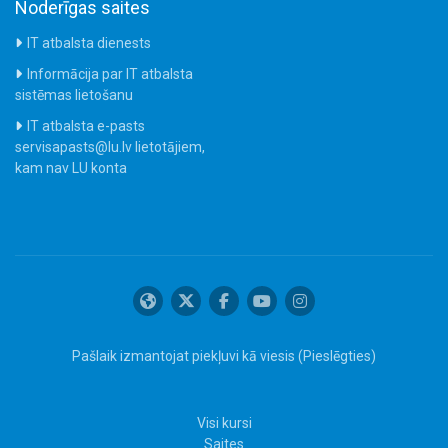
Noderīgas saites
IT atbalsta dienests
Informācija par IT atbalsta
sistēmas lietošanu
IT atbalsta e-pasts
servisapasts@lu.lv lietotājiem,
kam nav LU konta
Pašlaik izmantojat piekļuvi kā viesis (
Pieslēgties
)
Visi kursi
Saites