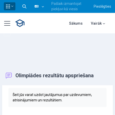
Pašlaik izmantojat
Pieslēgties
Pārslēgt meklēšanas ievadi
piekļuvi kā viesis
Atvērt galveno saturu
Sānu panelis
Sākums
Vairāk
Olimpiādes rezultātu apspriešana
Izpildes nosacījumi
Šeit jūs varat uzdot jautājumus par uzdevumiem,
atrisinājumiem un rezultātiem.