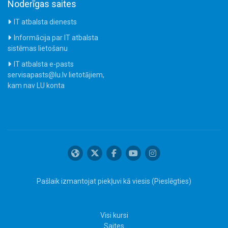
Noderīgas saites
IT atbalsta dienests
Informācija par IT atbalsta
sistēmas lietošanu
IT atbalsta e-pasts
servisapasts@lu.lv lietotājiem,
kam nav LU konta
Pašlaik izmantojat piekļuvi kā viesis (
Pieslēgties
)
Visi kursi
Saites