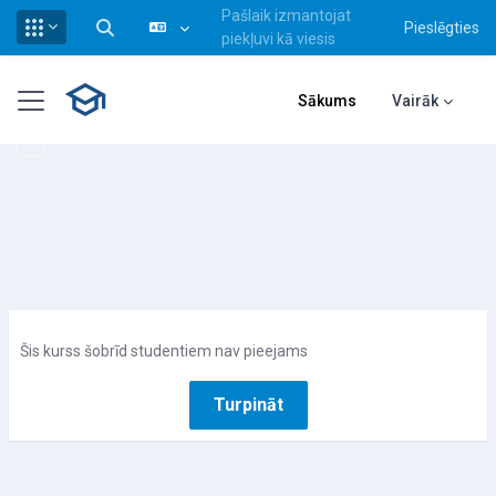
Pašlaik izmantojat
Pieslēgties
Pārslēgt meklēšanas ievadi
piekļuvi kā viesis
Atvērt galveno saturu
Sānu panelis
Sākums
Vairāk
Šis kurss šobrīd studentiem nav pieejams
Turpināt