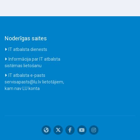
Noderīgas saites
IT atbalsta dienests
Informācija par IT atbalsta
sistēmas lietošanu
IT atbalsta e-pasts
servisapasts@lu.lv lietotājiem,
kam nav LU konta