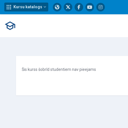
Kursu katalogs
Atvērt galveno saturu
Šis kurss šobrīd studentiem nav pieejams