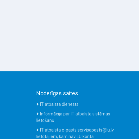
Noderīgas saites
IT atbalsta dienests
Informācija par IT atbalsta sistēmas
lietošanu
IT atbalsta e-pasts servisapasts@lu.lv
lietotājiem, kam nav LU konta