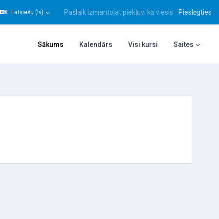
Pašlaik izmantojat piekļuvi kā viesis
Pieslēgties
Latviešu ‎(lv)‎
gt meklēšanas ievadi
Sākums
Kalendārs
Visi kursi
Saites