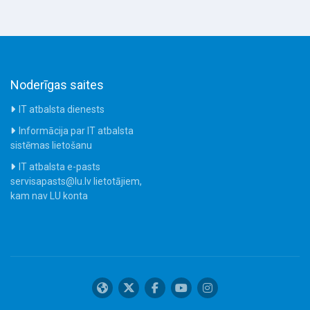
Noderīgas saites
IT atbalsta dienests
Informācija par IT atbalsta
sistēmas lietošanu
IT atbalsta e-pasts
servisapasts@lu.lv lietotājiem,
kam nav LU konta