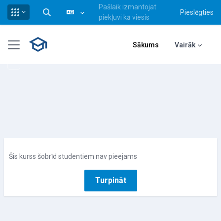
Pašlaik izmantojat
Pieslēgties
Pārslēgt meklēšanas ievadi
piekļuvi kā viesis
Atvērt galveno saturu
Sānu panelis
Sākums
Vairāk
Šis kurss šobrīd studentiem nav pieejams
Turpināt